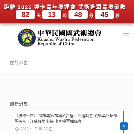
距離 2026 達卡青年奧運會 武術進軍青奧倒數
82
13
48
45
天
時
分
秒
關於本會
最新消息
【決標公告】2026年第20屆名古屋亞洲運動會-武術套路培訓
隊南京、江蘇移地訓練-出國機票採購案
0
2026 年 7 月 27 日