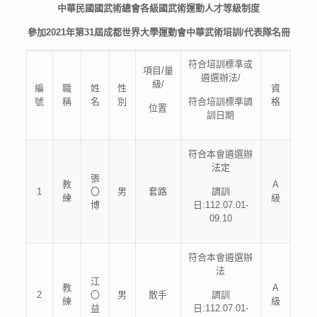
中華民國國武術總會各
級國武術運動人才等級制度
參加2021年第31屆成都世界大學運動會中華武術培訓/代表隊名冊
符合培訓標準或
項目/量
遴選辦法/
級/
編
職
姓
性
資
號
稱
名
別
符合培訓標準調
格
位置
訓日期
符合本會遴選辦
法定
張
教
A
1
〇
男
套路
調訓
練
級
博
日:112.07.01-
09.10
符合本會遴選辦
法
江
教
A
2
〇
男
散手
調訓
練
級
益
日:112.07.01-