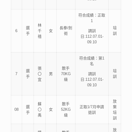
符合成績：正取
1
林
選
長拳/劍
培
6
千
女
調訓
手
術
訓
禧
日:112.07.01-
09.10
符合成績：第1
名
張
散手
選
培
7
〇
男
70KG
調訓
手
訓
宜
級
日:112.07.01-
09.10
放
蘇
散手
選
正取1/7月申請
棄
08
〇
女
52KG
手
退訓
培
禹
級
訓
放