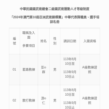
中華民國國武術總會二
級國武術運動人才等級制度
「2024年澳門第10屆亞洲武術錦標賽」中華代表隊職員、選手培
訓名冊
職稱及入
圍
編
性
姓名
調訓日期
入圍資格
號
別
參賽項目
113年8月
10日至
彭o
A級教練證
01
套路教練
男
群
113年9月
照
10日止
113年8月
10日至
游o
A級教練證
02
散打教練
男
仁
113年9月
照
10日止