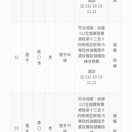
調訓
隊
日:112.10.13-
11.21
符合成績：依據
112全國賽競賽
規程第十三至十
四條規定辦理/大
儲
專院校儲備國手
備
蔡
選
散手56
選拔備取儲備陪
12
〇
男
手
級
陪
練世錦賽
洛
練
調訓
日:112.10.13-
11.21
符合成績：依據
112全國賽競賽
規程第十三至十
四條規定辦理/大
儲
專院校儲備國手
備
黃
選
散手70
選拔備取儲備陪
13
〇
男
手
級
陪