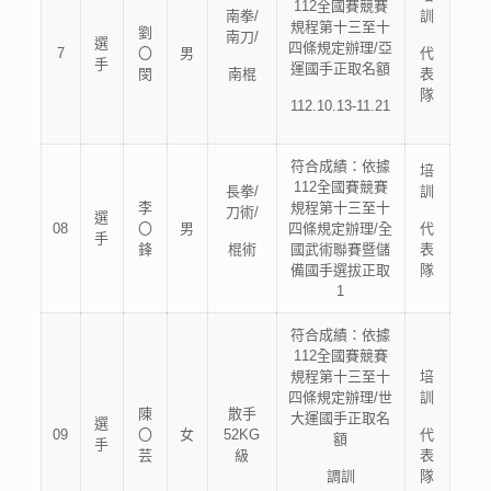
112全國賽競賽
南拳/
訓
規程第十三至十
劉
南刀/
選
四條規定辦理/亞
7
〇
男
代
手
運國手正取名額
閔
南棍
表
隊
112.10.13-11.21
符合成績：依據
培
112全國賽競賽
長拳/
訓
李
規程第十三至十
刀術/
選
08
〇
男
四條規定辦理/全
代
手
鋒
棍術
國武術聯賽暨儲
表
備國手選拔正取
隊
1
符合成績：依據
112全國賽競賽
規程第十三至十
培
四條規定辦理/世
訓
陳
散手
大運國手正取名
選
09
〇
女
52KG
代
額
手
芸
級
表
調訓
隊