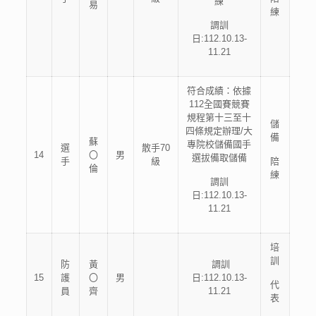
練
易
練
調訓
日:112.10.13-
11.21
符合成績：依據
112全國賽競賽
規程第十三至十
儲
四條規定辦理/大
備
蘇
專院校儲備國手
選
散手70
14
〇
男
選拔備取儲備
手
級
陪
倫
練
調訓
日:112.10.13-
11.21
培
訓
防
黃
調訓
15
護
〇
男
日:112.10.13-
代
員
齊
11.21
表