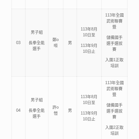
113年全國
武術聯賽
暨
113年8月
男子組
10日至
儲備國手
鄭o
03
長拳全能
男
選手選拔
咺
113年9月
選手
賽
10日止
入圍1正取
培訓
113年全國
武術聯賽
暨
113年8月
男子組
10日至
儲備國手
許o
04
長拳全能
男
選手選拔
愷
113年9月
選手
賽
10日止
入圍2正取
培訓