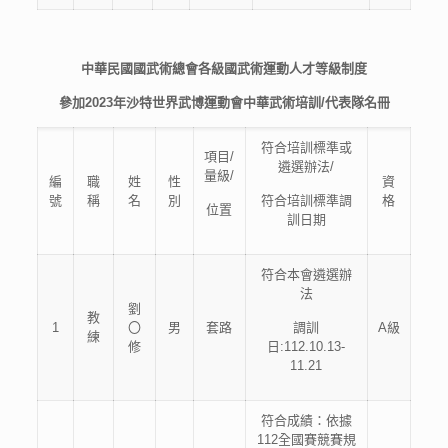
中華民國國武術總會各
級國武術運動人才等級制度
參加2023年沙特世界武博運動會中華武術培訓/代表隊名冊
符合培訓標準或
項目/
遴選辦法/
量級/
編
職
姓
性
資
號
稱
名
別
符合培訓標準調
格
位置
訓日期
符合本會遴選辦
法
劉
教
1
〇
男
套路
調訓
A級
練
修
日:112.10.13-
11.21
符合成績：依據
112全國賽競賽規