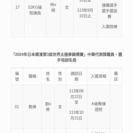
10日至
柯o
儲備國手
17
52KG級
女
綺
113年9月
選手選拔
陪練員
10日止
賽
入圍陪練
「2024年日本橫濱第3屆世界太極拳錦標賽」中華代表隊職員、選
手培訓名冊
編
姓
性
調訓日
備
職稱
入選資格
號
名
別
期
註
113年09
月22日
至
劉o
A級教練
01
教練
女
修
證照
113年10
月21日