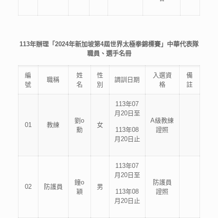
113年辦理「2024年新加坡第4屆世界太極拳錦標賽」中華代表隊
職員、選手名冊
編
姓
性
入選資
備
職稱
調訓日期
號
名
別
格
註
113年07
月20日至
劉o
A級教練
01
教練
女
勳
113年08
證照
月20日止
113年07
月20日至
鐘o
防護員
02
防護員
男
穎
113年08
證照
月20日止