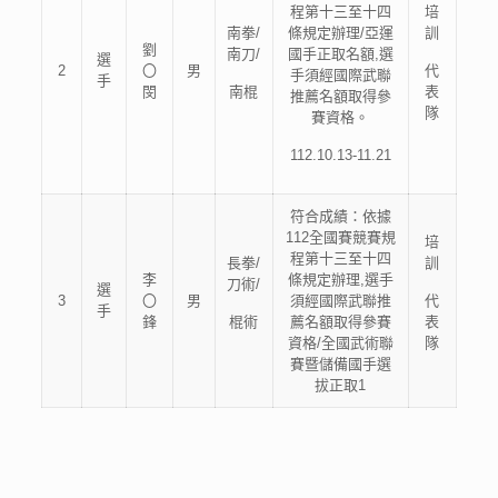
程第十三至十四
培
南拳/
條規定辦理/亞運
訓
劉
南刀/
國手正取名額,選
選
2
〇
男
代
手須經國際武聯
手
閔
南棍
表
推薦名額取得參
隊
賽資格。
112.10.13-11.21
符合成績：依據
112全國賽競賽規
培
程第十三至十四
長拳/
訓
李
條規定辦理,選手
刀術/
選
3
〇
男
須經國際武聯推
代
手
鋒
棍術
薦名額取得參賽
表
資格/全國武術聯
隊
賽暨儲備國手選
拔正取1