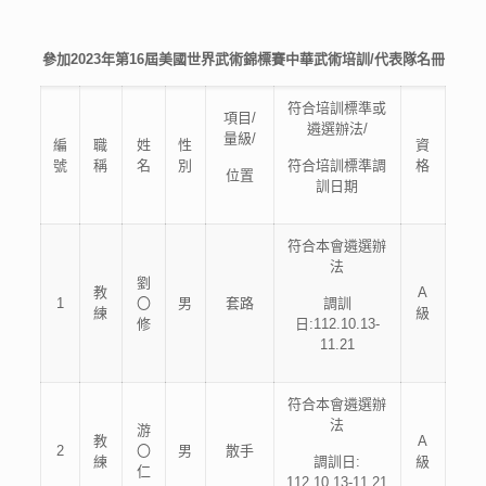
參加2023年第16屆美國世界武術錦標賽中華武術培訓/代表隊名冊
符合培訓標準或
項目/
遴選辦法/
量級/
編
職
姓
性
資
號
稱
名
別
符合培訓標準調
格
位置
訓日期
符合本會遴選辦
法
劉
教
A
1
〇
男
套路
調訓
練
級
修
日:112.10.13-
11.21
符合本會遴選辦
法
游
教
A
2
〇
男
散手
練
調訓日:
級
仁
112.10.13-11.21