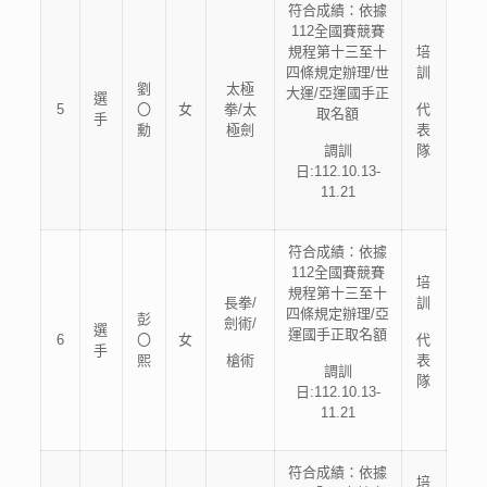
符合成績：依據
112全國賽競賽
規程第十三至十
培
四條規定辦理/世
訓
劉
太極
大運/亞運國手正
選
5
〇
女
拳/太
代
取名額
手
勳
極劍
表
調訓
隊
日:112.10.13-
11.21
符合成績：依據
112全國賽競賽
培
規程第十三至十
長拳/
訓
四條規定辦理/亞
彭
劍術/
選
運國手正取名額
6
〇
女
代
手
熙
槍術
表
調訓
隊
日:112.10.13-
11.21
符合成績：依據
培