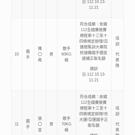
日:112.10.13-
11.21
符合成績：依據
112全國賽競賽
規程第十三至十
培
四條規定辦理/亞
訓
運總集訓大專院
陳
散手
選
校儲備國手選拔
10
〇
男
60KG
代
手
遞補正取名額
堯
級
表
隊
調訓
日:112.10.13-
11.21
符合成績：依據
112全國賽競賽
規程第十三至十
培
四條規定辦理/世
訓
張
散手
大運/亞運國手正
選
11
〇
男
70KG
代
取名額
手
宜
級
表