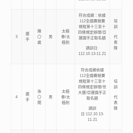
符合成績：依據
112全國賽競賽
培
規程第十三至十
訓
陳
太極
四條規定辦理/亞
選
3
〇
男
拳/太
代
運國手正取名額
手
崴
極劍
表
調訓日:
隊
112.10.13-11.21
符合成績依據
112全國賽競賽
規程第十三至十
培
四條規定辦理/世
訓
孫
太極
大運/亞運國手正
選
4
〇
男
拳/太
代
取名額
手
閎
極劍
表
調訓
隊
日:112.10.13-
11.21