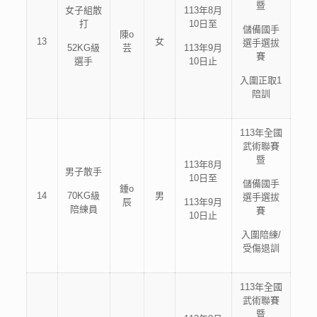
暨
女子組散
113年8月
打
10日至
儲備國手
陳o
13
女
選手選拔
52KG級
芸
113年9月
賽
選手
10日止
入圍正取1
陪訓
113年全國
武術聯賽
暨
113年8月
男子散手
10日至
儲備國手
鍾o
14
70KG級
男
選手選拔
辰
113年9月
陪練員
賽
10日止
入圍陪練/
受傷退訓
113年全國
武術聯賽
暨