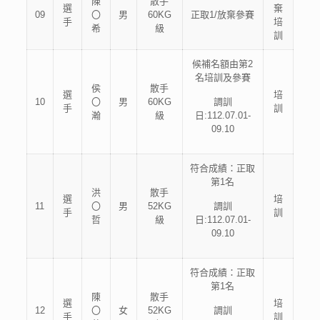
陳
散手
選
棄
09
〇
男
60KG
正取1/放棄參賽
手
培
希
級
訓
候補名額由第2
名培訓及參賽
侯
散手
選
培
10
〇
男
60KG
調訓
手
訓
瀚
級
日:112.07.01-
09.10
符合成績：正取
第1名
洪
散手
選
培
11
〇
男
52KG
調訓
手
訓
哲
級
日:112.07.01-
09.10
符合成績：正取
第1名
陳
散手
選
培
12
〇
女
52KG
調訓
手
訓