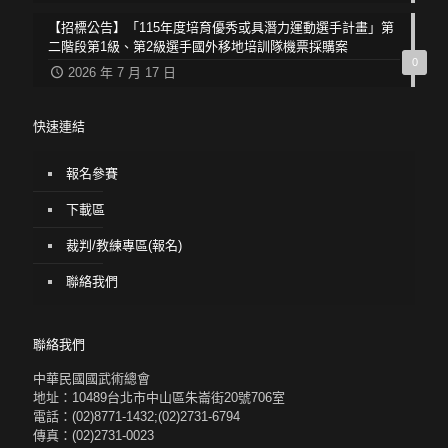
【招標公告】「115年度培育優秀或具潛力運動選手計畫」第
二階段第1級、第2級選手國外移地培訓隊機票採購案
0
2026 年 7 月 17 日
快速連結
報名參賽
下載區
裁判/教練專區(報名)
聯絡我們
聯絡我們
中華民國國武術總會
地址：10489台北市中山區朱崙街20號706室
電話：(02)8771-1432;(02)2731-6794
傳真：(02)2731-0023