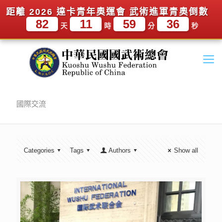
距離 2026 達卡青年奧運會 武術進軍青奧倒數
82
11
59
36
天
時
分
秒
國際交流
Categories
Tags
Authors
Show all