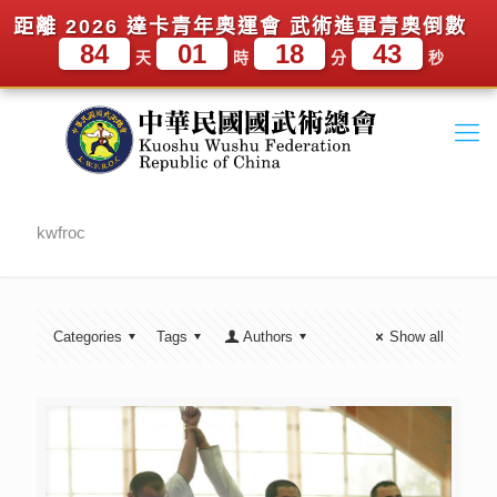
距離 2026 達卡青年奧運會 武術進軍青奧倒數
84
01
18
43
天
時
分
秒
kwfroc
Categories
Tags
Authors
Show all