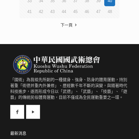
33
34
35
36
37
38
39
40
41
42
43
44
45
46
47
48
下一頁
「國術」為我祖先所創的一種健身、強身、防身的體育運動，持別
著重「術德并重內外兼修」、歷經數千年不斷的演變，與隨著時代
科技進步，遂而形成今日以「武德」、「武藝」、「技藝」、「遊
藝」的傳統民俗體育運動，目前不僅成為全民運動重要之一環。
最新消息