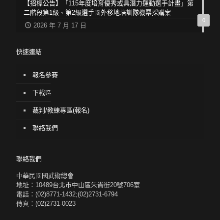
【招標公告】「115年度培育優秀或具潛力運動選手計畫」第
二階段第1級、第2級選手國外移地培訓隊機票採購案
0
2026 年 7 月 17 日
快速連結
報名參賽
下載區
裁判/教練專區(報名)
聯絡我們
聯絡我們
中華民國國武術總會
地址：10489台北市中山區朱崙街20號706室
電話：(02)8771-1432;(02)2731-6794
傳真：(02)2731-0023