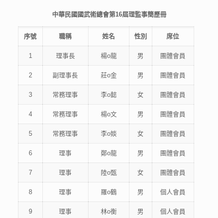
中華民國國武術總會第16屆理監事簡歷冊
序號
職稱
姓名
性別
席位
1
理事長
楊o龍
男
團體會員
2
副理事長
莊o金
男
團體會員
3
常務理事
李o懿
女
團體會員
4
常務理事
楊o文
男
團體會員
5
常務理事
李o婒
女
團體會員
6
理事
鄭o龍
男
團體會員
7
理事
陸o甄
女
團體會員
8
理事
羅o鶴
男
個人會員
9
理事
林o衡
男
個人會員