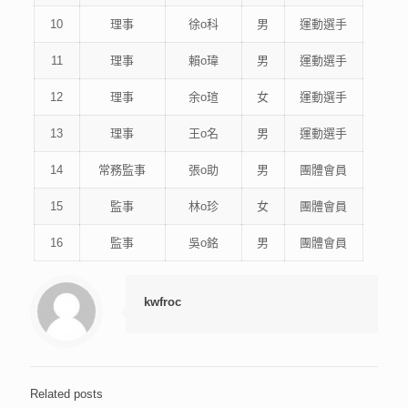
10
理事
徐o科
男
運動選手
11
理事
賴o瑋
男
運動選手
12
理事
余o瑄
女
運動選手
13
理事
王o名
男
運動選手
14
常務監事
張o助
男
團體會員
15
監事
林o珍
女
團體會員
16
監事
吳o銘
男
團體會員
kwfroc
Related posts