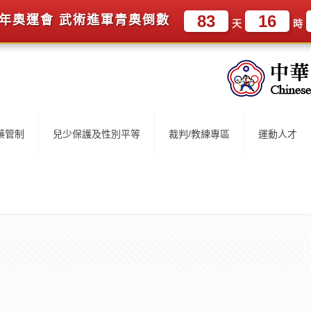
83
16
卡青年奧運會 武術進軍青奧倒數
天
時
藥管制
兒少保護及性別平等
裁判/教練專區
運動人才