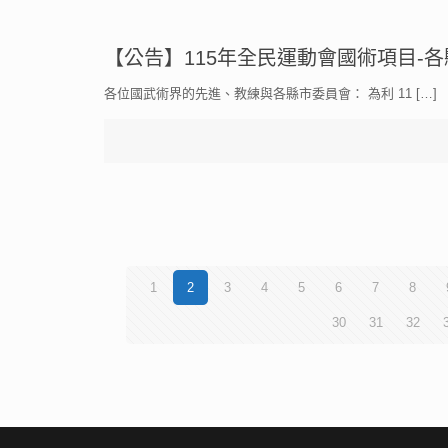
【公告】115年全民運動會國術項目-
各位國武術界的先進、教練與各縣市委員會： 為利 11
[…]
1
2
3
4
5
6
7
8
30
31
32